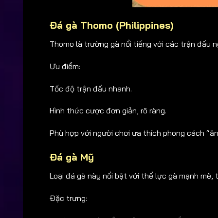
Đá gà Thomo (Philippines)
Thomo là trường gà nổi tiếng với các trận đấu 
Ưu điểm:
Tốc độ trận đấu nhanh.
Hình thức cược đơn giản, rõ ràng.
Phù hợp với người chơi ưa thích phong cách “ă
Đá gà Mỹ
Loại đá gà này nổi bật với thể lực gà mạnh mẽ, 
Đặc trưng: