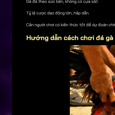
Gà đá theo sức bền, không có cựa sắt.
Tỷ lệ cược dao động lớn, hấp dẫn.
Cần người chơi có kiến thức tốt để dự đoán chí
Hướng dẫn cách chơi đá gà 