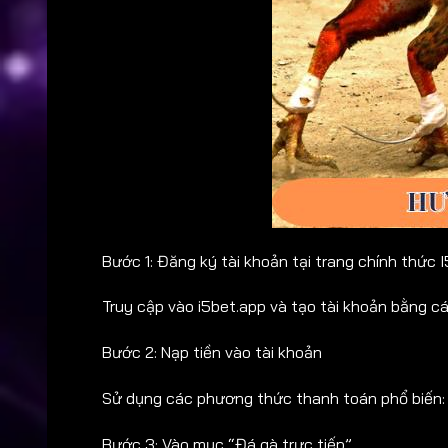
Bước 1: Đăng ký tài khoản tại trang chính thức 
Truy cập vào i5bet.app và tạo tài khoản bằng cá
Bước 2: Nạp tiền vào tài khoản
Sử dụng các phương thức thanh toán phổ biến: c
Bước 3: Vào mục “Đá gà trực tiếp”