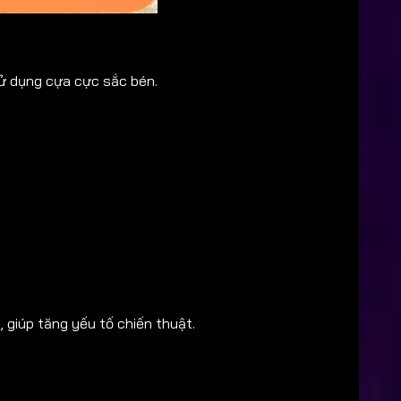
sử dụng cựa cực sắc bén.
 giúp tăng yếu tố chiến thuật.