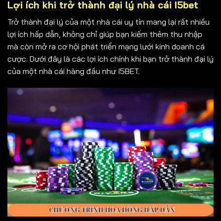
Lợi ích khi trở thành đại lý nhà cái I5bet
Trở thành đại lý của một nhà cái uy tín mang lại rất nhiều
lợi ích hấp dẫn, không chỉ giúp bạn kiếm thêm thu nhập
mà còn mở ra cơ hội phát triển mạng lưới kinh doanh cá
cược. Dưới đây là các lợi ích chính khi bạn trở thành đại lý
của một nhà cái hàng đầu như I5BET.