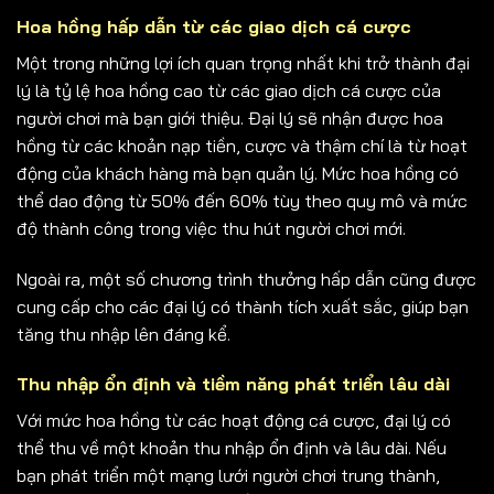
Hoa hồng hấp dẫn từ các giao dịch cá cược
Một trong những lợi ích quan trọng nhất khi trở thành đại
lý là tỷ lệ hoa hồng cao từ các giao dịch cá cược của
người chơi mà bạn giới thiệu. Đại lý sẽ nhận được hoa
hồng từ các khoản nạp tiền, cược và thậm chí là từ hoạt
động của khách hàng mà bạn quản lý. Mức hoa hồng có
thể dao động từ 50% đến 60% tùy theo quy mô và mức
độ thành công trong việc thu hút người chơi mới.
Ngoài ra, một số chương trình thưởng hấp dẫn cũng được
cung cấp cho các đại lý có thành tích xuất sắc, giúp bạn
tăng thu nhập lên đáng kể.
Thu nhập ổn định và tiềm năng phát triển lâu dài
Với mức hoa hồng từ các hoạt động cá cược, đại lý có
thể thu về một khoản thu nhập ổn định và lâu dài. Nếu
bạn phát triển một mạng lưới người chơi trung thành,