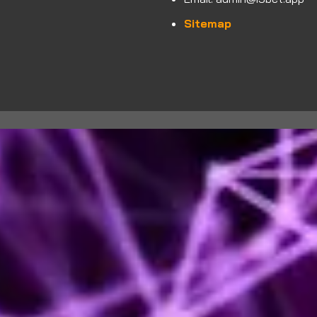
Sitemap