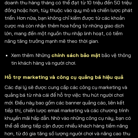
doanh thu hàng tháng có thể đạt từ 10 triệu đến 50 triệu
đồng hoặc hơn, tùy thuộc vào quy mô và chiến lược phát
triển. Hơn nữa, bạn không chỉ kiếm được từ các khoản
cược mà còn nhận thêm hoa hồng từ những giao dịch
lớn, mang đến một nguồn thu nhập linh hoạt, có tiềm
năng tăng trưởng mạnh mẽ theo thời gian.
Xem thêm: Những
chính sách bảo mật
bảo vệ thông
tin khách hàng và người chơi.
Hỗ trợ marketing và công cụ quảng bá hiệu quả
Các đại lý sẽ được cung cấp các công cụ marketing và
quảng bá từ nhà cái để hỗ trợ việc thu hút người chơi
mới. Điều này bao gồm các banner quảng cáo, liên kết
tiếp thị, chiến lược email marketing và các chương trình
khuyến mãi hấp dẫn. Nhờ vào những công cụ này, bạn có
thể dễ dàng tiếp cận được nhiều khách hàng tiềm năng
hơn, từ đó gia tăng số lượng người chơi và nâng cao thu