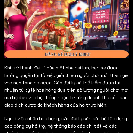
Khi trở thành đại lý của một nhà cái lớn, bạn sẽ được
hưởng quyền lợi từ việc giới thiệu người chơi mới tham gia
vào nền tảng cá cược. Các đại lý có thể kiếm được lợi
nhuận từ tỷ lệ hoa hồng dựa trên số lượng người chơi mới
mà họ đưa vào hệ thống hoặc từ tổng doanh thu của các
giao dịch cược do khách hàng của họ thực hiện.
Ngoài việc nhận hoa hồng, các đại lý còn có thể tận dụng
các công cụ hỗ trợ, hệ thống báo cáo chi tiết và các