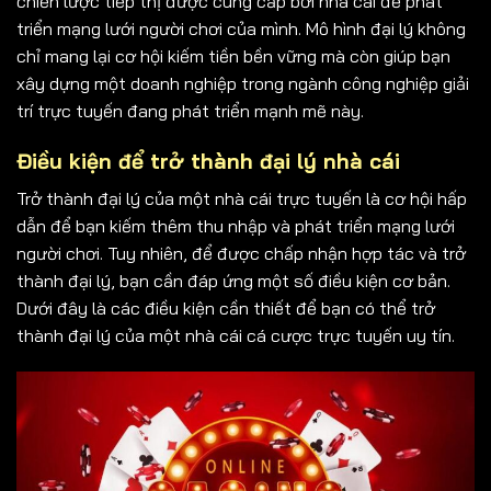
chiến lược tiếp thị được cung cấp bởi nhà cái để phát
triển mạng lưới người chơi của mình. Mô hình đại lý không
chỉ mang lại cơ hội kiếm tiền bền vững mà còn giúp bạn
xây dựng một doanh nghiệp trong ngành công nghiệp giải
trí trực tuyến đang phát triển mạnh mẽ này.
Điều kiện để trở thành đại lý nhà cái
Trở thành đại lý của một nhà cái trực tuyến là cơ hội hấp
dẫn để bạn kiếm thêm thu nhập và phát triển mạng lưới
người chơi. Tuy nhiên, để được chấp nhận hợp tác và trở
thành đại lý, bạn cần đáp ứng một số điều kiện cơ bản.
Dưới đây là các điều kiện cần thiết để bạn có thể trở
thành đại lý của một nhà cái cá cược trực tuyến uy tín.